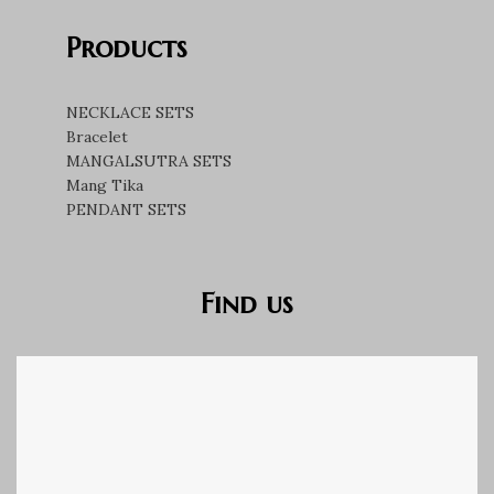
Products
NECKLACE SETS
Bracelet
MANGALSUTRA SETS
Mang Tika
PENDANT SETS
Find us