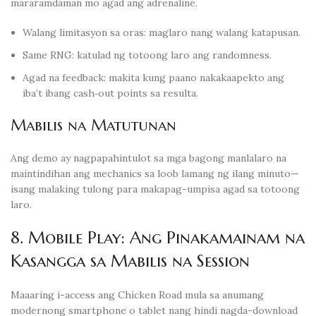
mararamdaman mo agad ang adrenaline.
Walang limitasyon sa oras: maglaro nang walang katapusan.
Same RNG: katulad ng totoong laro ang randomness.
Agad na feedback: makita kung paano nakakaapekto ang
iba’t ibang cash‑out points sa resulta.
Mabilis na Matutunan
Ang demo ay nagpapahintulot sa mga bagong manlalaro na
maintindihan ang mechanics sa loob lamang ng ilang minuto—
isang malaking tulong para makapag-umpisa agad sa totoong
laro.
8. Mobile Play: Ang Pinakamainam na
Kasangga sa Mabilis na Session
Maaaring i-access ang Chicken Road mula sa anumang
modernong smartphone o tablet nang hindi nagda-download