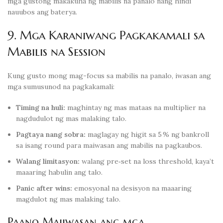
mga gustong makakuha ng mabilis na panalo nang hindi
nauubos ang baterya.
9. Mga Karaniwang Pagkakamali sa
Mabilis na Session
Kung gusto mong mag-focus sa mabilis na panalo, iwasan ang
mga sumusunod na pagkakamali:
Timing na huli:
maghintay ng mas mataas na multiplier na
nagdudulot ng mas malaking talo.
Pagtaya nang sobra:
maglagay ng higit sa 5 % ng bankroll
sa isang round para maiwasan ang mabilis na pagkaubos.
Walang limitasyon:
walang pre‑set na loss threshold, kaya’t
maaaring habulin ang talo.
Panic after wins:
emosyonal na desisyon na maaaring
magdulot ng mas malaking talo.
Paano Maiiwasan ang mga