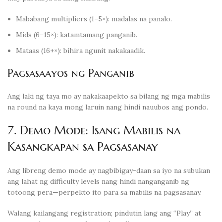
Mababang multipliers (1–5×): madalas na panalo.
Mids (6–15×): katamtamang panganib.
Mataas (16+×): bihira ngunit nakakaadik.
Pagsasaayos ng Panganib
Ang laki ng taya mo ay nakakaapekto sa bilang ng mga mabilis
na round na kaya mong laruin nang hindi nauubos ang pondo.
7. Demo Mode: Isang Mabilis na
Kasangkapan sa Pagsasanay
Ang libreng demo mode ay nagbibigay-daan sa iyo na subukan
ang lahat ng difficulty levels nang hindi nanganganib ng
totoong pera—perpekto ito para sa mabilis na pagsasanay.
Walang kailangang registration; pindutin lang ang “Play” at