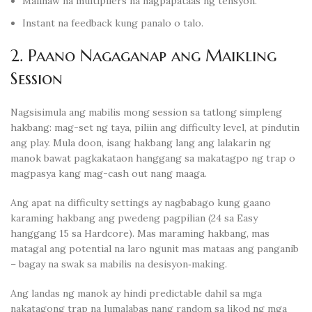
Malinaw na multipliers na nagpapataas ng tensyon.
Instant na feedback kung panalo o talo.
2. Paano Nagaganap ang Maikling
Session
Nagsisimula ang mabilis mong session sa tatlong simpleng
hakbang: mag-set ng taya, piliin ang difficulty level, at pindutin
ang play. Mula doon, isang hakbang lang ang lalakarin ng
manok bawat pagkakataon hanggang sa makatagpo ng trap o
magpasya kang mag-cash out nang maaga.
Ang apat na difficulty settings ay nagbabago kung gaano
karaming hakbang ang pwedeng pagpilian (24 sa Easy
hanggang 15 sa Hardcore). Mas maraming hakbang, mas
matagal ang potential na laro ngunit mas mataas ang panganib
– bagay na swak sa mabilis na desisyon‑making.
Ang landas ng manok ay hindi predictable dahil sa mga
nakatagong trap na lumalabas nang random sa likod ng mga