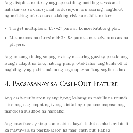
Ang disiplina na ito ay nagpapanatili ng maikling session at
nakakaiwas sa emosyonal na desisyon na maaaring magdulot
ng malaking talo o mas malaking risk sa mabilis na laro.
Target multipliers: 1.5×–2× para sa konserbatibong play.
Mas mataas na threshold: 3×–5× para sa mas adventurous na
players.
Ang tamang timing sa pag-exit ay maaaring gawing panalo ang
isang malapit na talo, habang pinoprotektahan ang bankroll at
nagbibigay ng pakiramdam ng tagumpay sa ilang saglit na laro.
4. Pagsasanay sa Cash‑Out Feature
Ang cash‑out button ay ang iyong kalasag sa mabilis na rounds
—ito ang nag-iingat ng iyong kinita bago pa man mapaso ang
manok sa susunod na hakbang.
Ang interface ay simple at mabilis, kaya’t kahit sa abala ay hindi
ka mawawala sa pagkakataon na mag-cash out. Kapag