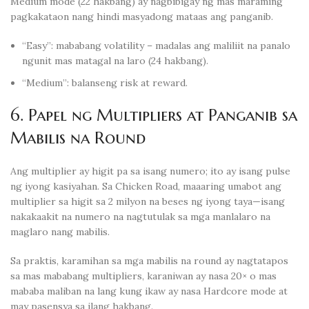
Medium mode (22 hakbang) ay nagbibigay ng mas maraming
pagkakataon nang hindi masyadong mataas ang panganib.
“Easy”: mababang volatility – madalas ang maliliit na panalo
ngunit mas matagal na laro (24 hakbang).
“Medium”: balanseng risk at reward.
6. Papel ng Multipliers at Panganib sa
Mabilis na Round
Ang multiplier ay higit pa sa isang numero; ito ay isang pulse
ng iyong kasiyahan. Sa Chicken Road, maaaring umabot ang
multiplier sa higit sa 2 milyon na beses ng iyong taya—isang
nakakaakit na numero na nagtutulak sa mga manlalaro na
maglaro nang mabilis.
Sa praktis, karamihan sa mga mabilis na round ay nagtatapos
sa mas mababang multipliers, karaniwan ay nasa 20× o mas
mababa maliban na lang kung ikaw ay nasa Hardcore mode at
may pasensya sa ilang hakbang.