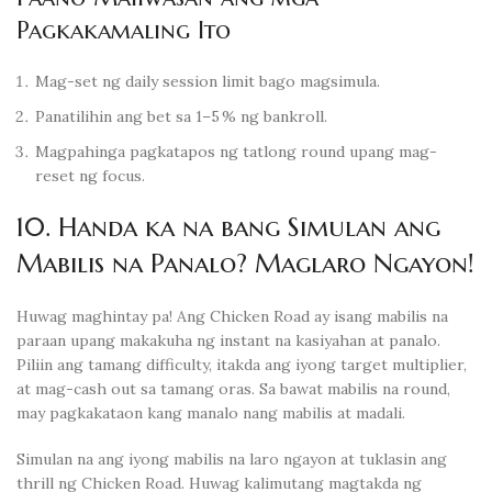
Pagkakamaling Ito
Mag-set ng daily session limit bago magsimula.
Panatilihin ang bet sa 1–5 % ng bankroll.
Magpahinga pagkatapos ng tatlong round upang mag-
reset ng focus.
10. Handa ka na bang Simulan ang
Mabilis na Panalo? Maglaro Ngayon!
Huwag maghintay pa! Ang Chicken Road ay isang mabilis na
paraan upang makakuha ng instant na kasiyahan at panalo.
Piliin ang tamang difficulty, itakda ang iyong target multiplier,
at mag-cash out sa tamang oras. Sa bawat mabilis na round,
may pagkakataon kang manalo nang mabilis at madali.
Simulan na ang iyong mabilis na laro ngayon at tuklasin ang
thrill ng Chicken Road. Huwag kalimutang magtakda ng