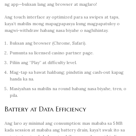
ng app—buksan lang ang browser at maglaro!
Ang touch interface ay optimized para sa swipes at taps,
kaya’t mabilis mong mapagpapasya kung magpapatuloy o
magwi-withdraw habang nasa biyahe o naghihintay.
Buksan ang browser (Chrome, Safari).
Pumunta sa licensed casino partner page.
Piliin ang “Play” at difficulty level.
Mag-tap sa bawat hakbang; pindutin ang cash‑out kapag
handa ka na.
Masiyahan sa mabilis na round habang nasa biyahe, tren, o
pila.
Battery at Data Efficiency
Ang laro ay minimal ang consumption: mas mababa sa 5 MB
kada session at mababa ang battery drain, kaya’t swak ito sa