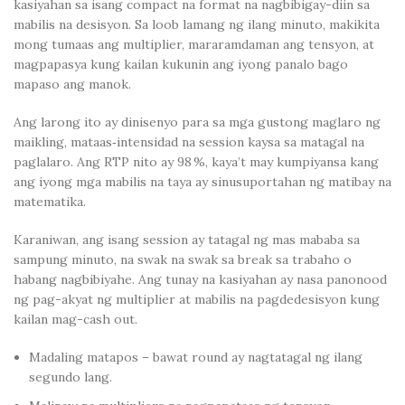
kasiyahan sa isang compact na format na nagbibigay-diin sa
mabilis na desisyon. Sa loob lamang ng ilang minuto, makikita
mong tumaas ang multiplier, mararamdaman ang tensyon, at
magpapasya kung kailan kukunin ang iyong panalo bago
mapaso ang manok.
Ang larong ito ay dinisenyo para sa mga gustong maglaro ng
maikling, mataas‑intensidad na session kaysa sa matagal na
paglalaro. Ang RTP nito ay 98 %, kaya’t may kumpiyansa kang
ang iyong mga mabilis na taya ay sinusuportahan ng matibay na
matematika.
Karaniwan, ang isang session ay tatagal ng mas mababa sa
sampung minuto, na swak na swak sa break sa trabaho o
habang nagbibiyahe. Ang tunay na kasiyahan ay nasa panonood
ng pag-akyat ng multiplier at mabilis na pagdedesisyon kung
kailan mag-cash out.
Madaling matapos – bawat round ay nagtatagal ng ilang
segundo lang.