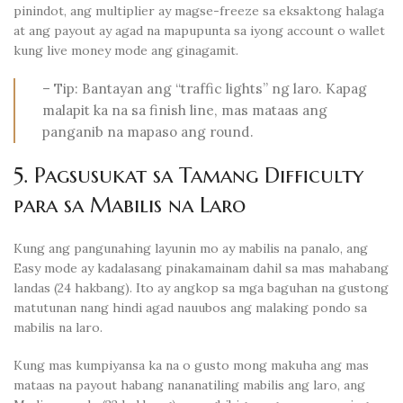
pinindot, ang multiplier ay magse-freeze sa eksaktong halaga
at ang payout ay agad na mapupunta sa iyong account o wallet
kung live money mode ang ginagamit.
– Tip: Bantayan ang “traffic lights” ng laro. Kapag
malapit ka na sa finish line, mas mataas ang
panganib na mapaso ang round.
5. Pagsusukat sa Tamang Difficulty
para sa Mabilis na Laro
Kung ang pangunahing layunin mo ay mabilis na panalo, ang
Easy mode ay kadalasang pinakamainam dahil sa mas mahabang
landas (24 hakbang). Ito ay angkop sa mga baguhan na gustong
matutunan nang hindi agad nauubos ang malaking pondo sa
mabilis na laro.
Kung mas kumpiyansa ka na o gusto mong makuha ang mas
mataas na payout habang nananatiling mabilis ang laro, ang