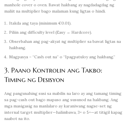
manhole cover o oven. Bawat hakbang ay nagdadagdag ng
maliit na multiplier bago malaman kung ligtas o hindi.
Itakda ang taya (minimum €0.01).
Piliin ang difficulty level (Easy → Hardcore).
Obserbahan ang pag-akyat ng multiplier sa bawat ligtas na
hakbang.
Magpasya – “Cash out na” o “Ipagpatuloy ang hakbang.”
3. Paano Kontrolin ang Takbo:
Timing ng Desisyon
Ang pangunahing susi sa mabilis na laro ay ang tamang timing
sa pag-cash out bago mapaso ang susunod na hakbang. Ang
mga masigasig na manlalaro ay karaniwang nagse-set ng
internal target multiplier—halimbawa, 3× o 5×—at titigil kapag
naabot na ito.