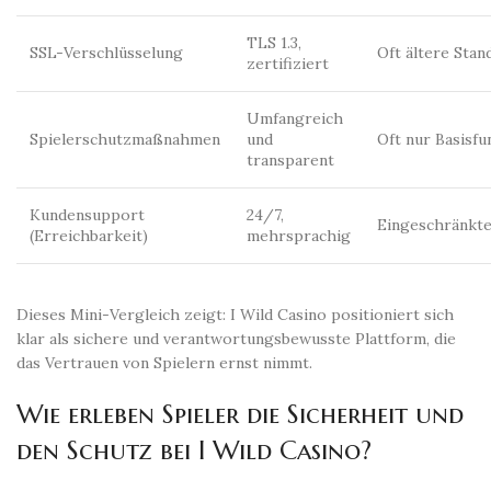
TLS 1.3,
SSL-Verschlüsselung
Oft ältere Stan
zertifiziert
Umfangreich
Spielerschutzmaßnahmen
und
Oft nur Basisfu
transparent
Kundensupport
24/7,
Eingeschränkte
(Erreichbarkeit)
mehrsprachig
Dieses Mini-Vergleich zeigt: I Wild Casino positioniert sich
klar als sichere und verantwortungsbewusste Plattform, die
das Vertrauen von Spielern ernst nimmt.
Wie erleben Spieler die Sicherheit und
den Schutz bei I Wild Casino?