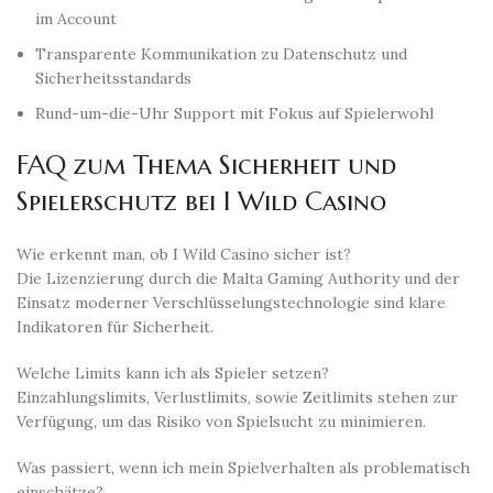
im Account
Transparente Kommunikation zu Datenschutz und
Sicherheitsstandards
Rund-um-die-Uhr Support mit Fokus auf Spielerwohl
FAQ zum Thema Sicherheit und
Spielerschutz bei I Wild Casino
Wie erkennt man, ob I Wild Casino sicher ist?
Die Lizenzierung durch die Malta Gaming Authority und der
Einsatz moderner Verschlüsselungstechnologie sind klare
Indikatoren für Sicherheit.
Welche Limits kann ich als Spieler setzen?
Einzahlungslimits, Verlustlimits, sowie Zeitlimits stehen zur
Verfügung, um das Risiko von Spielsucht zu minimieren.
Was passiert, wenn ich mein Spielverhalten als problematisch
einschätze?