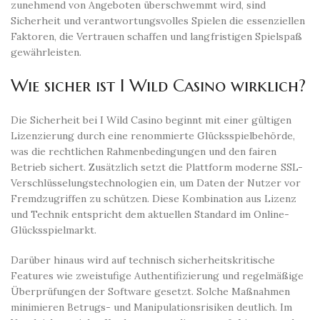
zunehmend von Angeboten überschwemmt wird, sind
Sicherheit und verantwortungsvolles Spielen die essenziellen
Faktoren, die Vertrauen schaffen und langfristigen Spielspaß
gewährleisten.
Wie sicher ist I Wild Casino wirklich?
Die Sicherheit bei I Wild Casino beginnt mit einer gültigen
Lizenzierung durch eine renommierte Glücksspielbehörde,
was die rechtlichen Rahmenbedingungen und den fairen
Betrieb sichert. Zusätzlich setzt die Plattform moderne SSL-
Verschlüsselungstechnologien ein, um Daten der Nutzer vor
Fremdzugriffen zu schützen. Diese Kombination aus Lizenz
und Technik entspricht dem aktuellen Standard im Online-
Glücksspielmarkt.
Darüber hinaus wird auf technisch sicherheitskritische
Features wie zweistufige Authentifizierung und regelmäßige
Überprüfungen der Software gesetzt. Solche Maßnahmen
minimieren Betrugs- und Manipulationsrisiken deutlich. Im