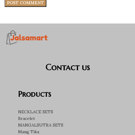
Contact us
Products
NECKLACE SETS
Bracelet
MANGALSUTRA SETS
Mang Tika