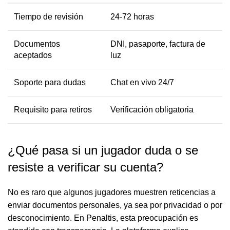
Tiempo de revisión
24-72 horas
Documentos
DNI, pasaporte, factura de
aceptados
luz
Soporte para dudas
Chat en vivo 24/7
Requisito para retiros
Verificación obligatoria
¿Qué pasa si un jugador duda o se
resiste a verificar su cuenta?
No es raro que algunos jugadores muestren reticencias a
enviar documentos personales, ya sea por privacidad o por
desconocimiento. En Penaltis, esta preocupación es