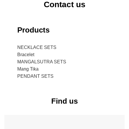
Contact us
Products
NECKLACE SETS
Bracelet
MANGALSUTRA SETS
Mang Tika
PENDANT SETS
Find us