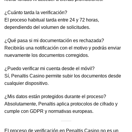
¿Cuánto tarda la verificación?
El proceso habitual tarda entre 24 y 72 horas,
dependiendo del volumen de solicitudes.
¿Qué pasa si mi documentación es rechazada?
Recibirás una notificación con el motivo y podrás enviar
nuevamente los documentos corregidos.
¿Puedo verificar mi cuenta desde el móvil?
Sí, Penaltis Casino permite subir los documentos desde
cualquier dispositivo.
¿Mis datos están protegidos durante el proceso?
Absolutamente, Penaltis aplica protocolos de cifrado y
cumple con GDPR y normativas europeas.
El proceso de verificación en Penaltis Casino no es un