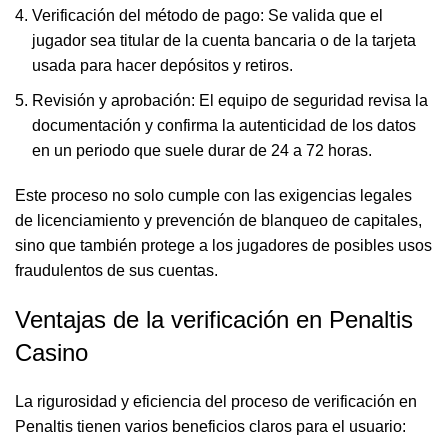
Verificación del método de pago: Se valida que el
jugador sea titular de la cuenta bancaria o de la tarjeta
usada para hacer depósitos y retiros.
Revisión y aprobación: El equipo de seguridad revisa la
documentación y confirma la autenticidad de los datos
en un periodo que suele durar de 24 a 72 horas.
Este proceso no solo cumple con las exigencias legales
de licenciamiento y prevención de blanqueo de capitales,
sino que también protege a los jugadores de posibles usos
fraudulentos de sus cuentas.
Ventajas de la verificación en Penaltis
Casino
La rigurosidad y eficiencia del proceso de verificación en
Penaltis tienen varios beneficios claros para el usuario: