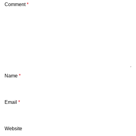
Comment
*
Name
*
Email
*
Website