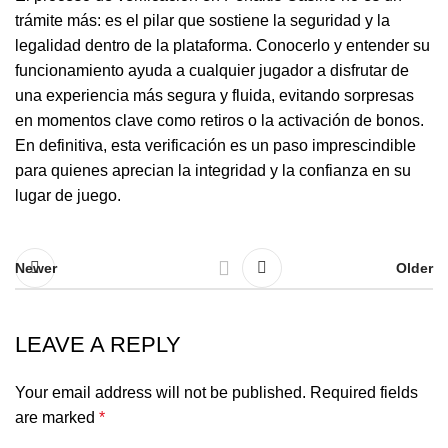
trámite más: es el pilar que sostiene la seguridad y la
legalidad dentro de la plataforma. Conocerlo y entender su
funcionamiento ayuda a cualquier jugador a disfrutar de
una experiencia más segura y fluida, evitando sorpresas
en momentos clave como retiros o la activación de bonos.
En definitiva, esta verificación es un paso imprescindible
para quienes aprecian la integridad y la confianza en su
lugar de juego.
Newer
Older
LEAVE A REPLY
Your email address will not be published.
Required fields
are marked
*