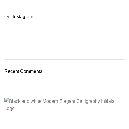
Our Instagram
Recent Comments