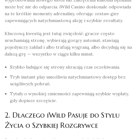
wypróbowania nowego slotu lub zakręcenia kilkoma bębnami
może być nie do odparcia. iWild Casino doskonale odpowiada
na te krótkie momenty adrenaliny, oferując zestaw gier
zapewniających natychmiastową akcję i szybkie rezultaty.
Kluczową kwestią jest tutaj zwięzłość: gracze często
uruchamiają stronę, wybierają gorący automat, stawiają
pojedynczy zakład i albo trafiają wygraną, albo decydują się na
dalszą grę — wszystko w ciągu kilku minut.
Szybko ładujące się strony skracają czas oczekiwania.
Tryb instant play umożliwia natychmiastowy dostęp bez
uciążliwych pobrań.
Tytuły o wysokiej zmienności zapewniają szybkie wypłaty,
gdy dopisze szczęście.
2. Dlaczego iWild Pasuje do Stylu
Życia o Szybkiej Rozgrywce