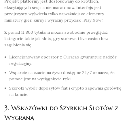
Projekt platformy jest dostosowany do krótkich,
ekscytujących sesji, a nie maratonów. Interfejs jest
przejrzysty, wyświetla tylko najważniejsze elementy —
miniatury gier, kursy i wyraźny przycisk „Play Now”.
Z ponad 11 800 tytułami można swobodnie przeglądać
kategorie takie jak slots, gry stołowe i live casino bez
zagubienia się.
Licencjonowany operator z Curacao gwarantuje nadzór
regulacyjny.
Wsparcie na czacie na żywo dostępne 24/7 oznacza, że
pomoc jest na wyciągnięcie ręki.
Szeroki wybór depozytów fiat i crypto zapewnia gotówkę
na koncie.
3. Wskazówki do Szybkich Slotów z
Wygraną