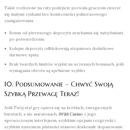
Takie rozłożone na raty podejście pozwala graczom cieszyć
się małymi zyskami bez konieczności jednorazowego
zaangażowania.
Bonus od pierwszego depozytu uruchamia się natychmiast
po potwierdzeniu.
Kolejne depozyty odblokowują stopniowo dodatkowe
darmowe spiny.
Brak twardych limitów wypłat na wczesnych bonusach, jeśli
wymagania obrotu są spełnione szybko.
10. Podsumowanie – Chwyć Swoją
Szybką Przewagę Teraz!
Jeśli Twój styl gry opiera się na krótkich, energicznych
burstach, a nie maratonach,
iWild Casino
z jego
uproszczonym interfejsem, szybkimi opcjami rozgrywki i
szybkim systemem płatności stanowi doskonałe dopasowanie.