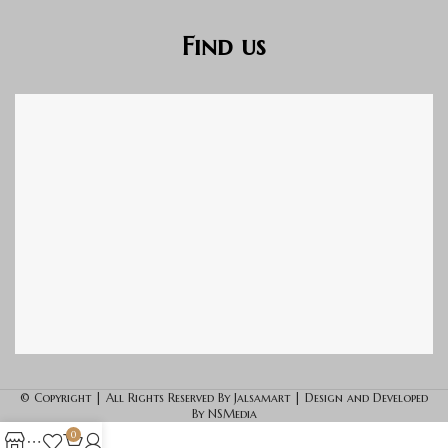
Find us
© Copyright | All Rights Reserved By Jalsamart | Design and Developed
By NSMedia
0