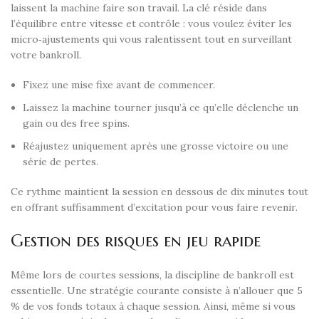
laissent la machine faire son travail. La clé réside dans
l’équilibre entre vitesse et contrôle : vous voulez éviter les
micro‑ajustements qui vous ralentissent tout en surveillant
votre bankroll.
Fixez une mise fixe avant de commencer.
Laissez la machine tourner jusqu’à ce qu’elle déclenche un
gain ou des free spins.
Réajustez uniquement après une grosse victoire ou une
série de pertes.
Ce rythme maintient la session en dessous de dix minutes tout
en offrant suffisamment d’excitation pour vous faire revenir.
Gestion des risques en jeu rapide
Même lors de courtes sessions, la discipline de bankroll est
essentielle. Une stratégie courante consiste à n’allouer que 5
% de vos fonds totaux à chaque session. Ainsi, même si vous