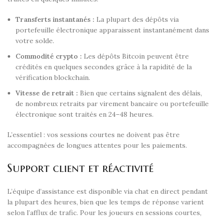
Transferts instantanés :
La plupart des dépôts via
portefeuille électronique apparaissent instantanément dans
votre solde.
Commodité crypto :
Les dépôts Bitcoin peuvent être
crédités en quelques secondes grâce à la rapidité de la
vérification blockchain.
Vitesse de retrait :
Bien que certains signalent des délais,
de nombreux retraits par virement bancaire ou portefeuille
électronique sont traités en 24–48 heures.
L’essentiel : vos sessions courtes ne doivent pas être
accompagnées de longues attentes pour les paiements.
Support client et réactivité
L’équipe d’assistance est disponible via chat en direct pendant
la plupart des heures, bien que les temps de réponse varient
selon l’afflux de trafic. Pour les joueurs en sessions courtes,