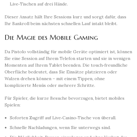
Live‑Tischen auf drei Hände.
Dieser Ansatz hält Ihre Sessions kurz und sorgt dafür, dass
Ihr Bankroll beim nächsten schnellen Lauf intakt bleibt.
Die Magie des Mobile Gaming
Da Pistolo vollständig für mobile Geräte optimiert ist, können
Sie eine Session auf Ihrem Telefon starten und sie in wenigen
Momenten auf Ihrem Tablet beenden. Die touch‑freundliche
Oberfläche bedeutet, dass Sie Einsätze platzieren oder
Walzen drehen können – mit einem Tippen, ohne
komplizierte Menüs oder mehrere Schritte.
Für Spieler, die kurze Besuche bevorzugen, bietet mobiles
Spielen:
Soforten Zugriff auf Live‑Casino‑Tische von überall.
Schnelle Nachladungen, wenn Sie unterwegs sind.