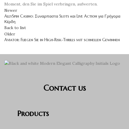
Moment, den Sie im Spiel verbringen, aufwerten.
Newer
AllySpin Casino: Συναρπαστα Slots και Live Action για Γρήγορα
Κέρδη
Back to list
Older
Aviator: Fliegen Sie in High‑Risk‑Thrills mit schnellen Gewinnen
Contact us
Products