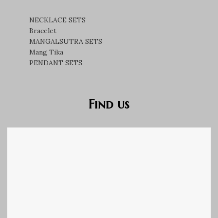
NECKLACE SETS
Bracelet
MANGALSUTRA SETS
Mang Tika
PENDANT SETS
Find us