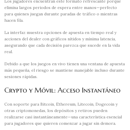
Los jugadores encuentran este formato refrescante porque
elimina largos periodos de espera entre manos—perfecto
para quienes juegan durante paradas de tráfico o mientras
hacen fila.
La interfaz muestra opciones de apuesta en tiempo real y
acciones del dealer con gráficos nítidos y mínima latencia,
asegurando que cada decisión parezca que sucede en la vida
real.
Debido a que los juegos en vivo tienen una ventana de apuesta
más pequeña, el riesgo se mantiene manejable incluso durante
sesiones rápidas.
Crypto y Móvil: Acceso Instantáneo
Con soporte para Bitcoin, Ethereum, Litecoin, Dogecoin y
otras criptomonedas, los depósitos y retiros pueden
realizarse casi instantáneamente—una característica esencial
para jugadores que quieren comenzar a jugar sin demora.