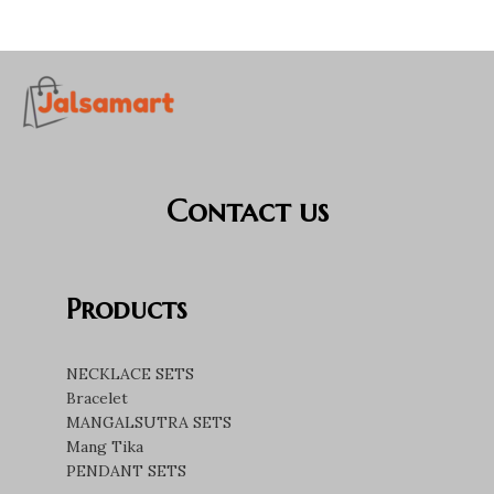
Contact us
Products
NECKLACE SETS
Bracelet
MANGALSUTRA SETS
Mang Tika
PENDANT SETS