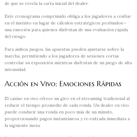
de que se revela la carta inicial del dealer.
Este cronograma comprimido obliga a los jugadores a confiar
en el instinto en lugar de cálculos estratégicos profundos—
una emoción para quienes disfrutan de una evaluación rápida
del riesgo.
Para ambos juegos, las apuestas pueden ajustarse sobre la
marcha, permitiendo a los jugadores de sesiones cortas
controlar su exposición mientras disfrutan de un juego de alta
intensidad.
Acción en Vivo: Emociones Rápidas
El casino en vivo ofrece un giro en el streaming tradicional al
reducir el tiempo promedio de cada ronda. Un dealer en vivo
puede conducir una ronda en poco más de un minuto,
proporcionando pagos instantáneos y re‑entrada inmediata a
la siguiente mesa.