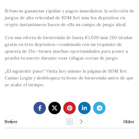
Si buscas ganancias rápidas y pagos inmediatos, la selección de
juegos de alta velocidad de BDM Bet más los depósitos en
crypto instantáneos hacen de ella un campo de juego ideal.
Con una oferta de bienvenida de hasta €1,500 más 250 tiradas
gratis en tres depósitos—combinada con un requisito de
apuesta de 35x—tienes muchas oportunidades para poner a
prueba tu suerte durante esas ráfagas cortas de juego.
¿El siguiente paso? Visita hoy mismo la página de BDM Bet
Casino Login y desbloquea tu bono de bienvenida antes de que
se acabe el tiempo.
Newer
Older