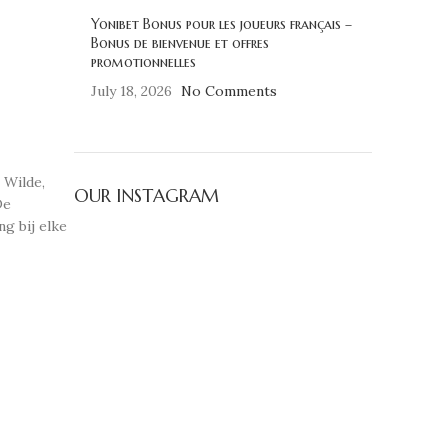
Yonibet Bonus pour les joueurs français –
Bonus de bienvenue et offres
promotionnelles
July 18, 2026
No Comments
 Wilde,
OUR INSTAGRAM
De
ng bij elke