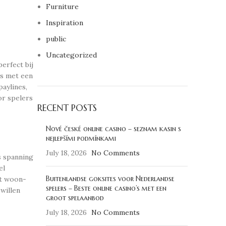
Furniture
Inspiration
public
Uncategorized
erfect bij
cs met een
paylines,
or spelers
RECENT POSTS
Nové české online casino – seznam kasin s
nejlepšími podmínkami
July 18, 2026
No Comments
s spanning
el
Buitenlandse goksites voor Nederlandse
et woon-
spelers – Beste online casino’s met een
willen
groot spelaanbod
July 18, 2026
No Comments