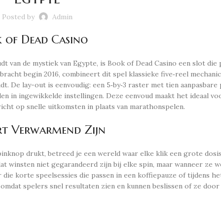
Posted by
Admin
k of Dead Casino
udt van de mystiek van Egypte, is Book of Dead Casino een slot die p
racht begin 2016, combineert dit spel klassieke five‑reel mechani
dt. De lay-out is eenvoudig: een 5‑by‑3 raster met tien aanpasbare 
len in ingewikkelde instellingen. Deze eenvoud maakt het ideaal vo
richt op snelle uitkomsten in plaats van marathonspelen.
art Verwarmend Zijn
inknop drukt, betreed je een wereld waar elke klik een grote dosi
dat winsten niet gegarandeerd zijn bij elke spin, maar wanneer ze w
die korte speelsessies die passen in een koffiepauze of tijdens h
dat spelers snel resultaten zien en kunnen beslissen of ze door 