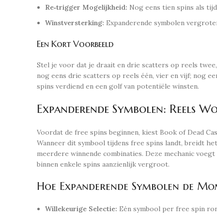
Re‑trigger Mogelijkheid:
Nog eens tien spins als tij
Winstversterking:
Expanderende symbolen vergroten 
Een Kort Voorbeeld
Stel je voor dat je draait en drie scatters op reels twee,
nog eens drie scatters op reels één, vier en vijf; nog e
spins verdiend en een golf van potentiële winsten.
Expanderende Symbolen: Reels Wo
Voordat de free spins beginnen, kiest Book of Dead Ca
Wanneer dit symbool tijdens free spins landt, breidt h
meerdere winnende combinaties. Deze mechanic voegt e
binnen enkele spins aanzienlijk vergroot.
Hoe Expanderende Symbolen de Mo
Willekeurige Selectie:
Eén symbool per free spin ro