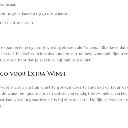
erticaal.
en hogere kansen op grote winsten.
eurt automatisch.
t expanderende symbool wordt gekozen als “Anubis.” Elke keer dat 
ele reel. In slechts drie spins kunnen vier nieuwe winnende lijnen v
je door hebt dat je sessie al vijf minuten duurt.
sico voor Extra Winst
rvoor kiezen om hun winst te gokken door te raden of de kleur of 
t de winst; een juiste soort‑raad verviervoudigt het—anders verlies
t kan worden geactiveerd, is hij vooral aantrekkelijk tijdens korte
n.