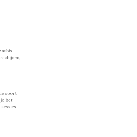
Anubis
erschijnen,
de soort
 je het
 sessies