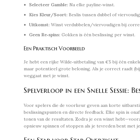
Selecteer Gamble:
Na elke payline‑winst.
Kies Kleur/Soort:
Beslis tussen dubbel of viervoudig 
Uitkomst:
Winst verdubbelen/viervoudigen bij correct
Geen Re‑spins:
Gokken is één beslissing per winst.
Een Praktisch Voorbeeld
Je hebt een rijke Wilde‑uitbetaling van €5 bij één enke
maar potentieel grote beloning. Als je correct raadt (b
weggaat met je winst.
Spelverloop in een Snelle Sessie
Voor spelers die de voorkeur geven aan korte uitbarsti
beslissingspunten en directe feedback. Elke spin is onaf
tonen van de resultaten. Zodra je een winst hebt—voor
opnieuw spinnen of stoppen als je tevreden bent met je